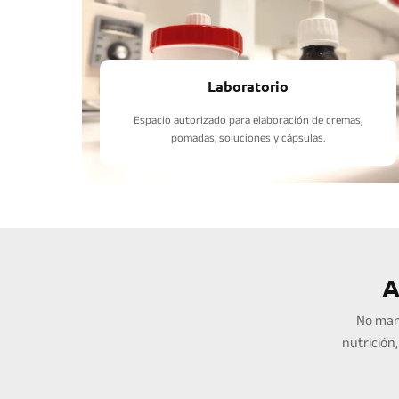
Laboratorio
Espacio autorizado para elaboración de cremas,
pomadas, soluciones y cápsulas.
A
No man
nutrición,